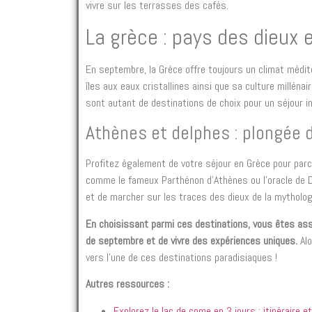
vivre sur les terrasses des cafés.
La grèce : pays des dieux 
En septembre, la Grèce offre toujours un climat médit
îles aux eaux cristallines ainsi que sa culture millénai
sont autant de destinations de choix pour un séjour ino
Athènes et delphes : plongée d
Profitez également de votre séjour en Grèce pour parc
comme le fameux Parthénon d’Athènes ou l’oracle de 
et de marcher sur les traces des dieux de la mytholog
En choisissant parmi ces destinations, vous êtes assu
de septembre et de vivre des expériences uniques.
Alo
vers l’une de ces destinations paradisiaques !
Autres ressources :
Explorez le lac de come en 3 jours : itinéraire 