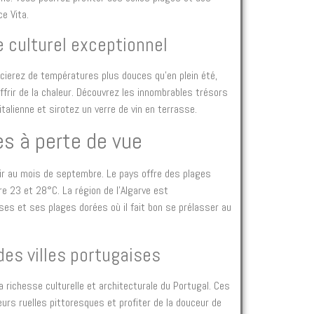
ce Vita.
e culturel exceptionnel
cierez de températures plus douces qu’en plein été,
frir de la chaleur. Découvrez les innombrables trésors
talienne et sirotez un verre de vin en terrasse.
ges à perte de vue
tir au mois de septembre. Le pays offre des plages
 23 et 28°C. La région de l’Algarve est
ises et ses plages dorées où il fait bon se prélasser au
des villes portugaises
 richesse culturelle et architecturale du Portugal. Ces
leurs ruelles pittoresques et profiter de la douceur de