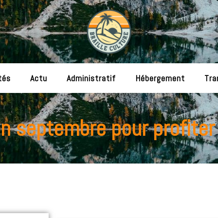
tés
Actu
Administratif
Hébergement
Tra
en septembre pour profiter 