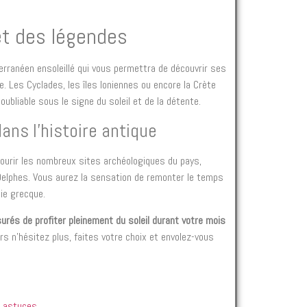
et des légendes
erranéen ensoleillé qui vous permettra de découvrir ses
re. Les Cyclades, les îles Ioniennes ou encore la Crète
ubliable sous le signe du soleil et de la détente.
ans l’histoire antique
ourir les nombreux sites archéologiques du pays,
Delphes. Vous aurez la sensation de remonter le temps
ie grecque.
rés de profiter pleinement du soleil durant votre mois
rs n’hésitez plus, faites votre choix et envolez-vous
et astuces