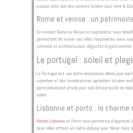
criques ainsi que des saveurs locales pour vivre la Dol
Rome et venise : un patrimoin
En visitant Rome ou Venise en septembre, vous bénéfi
permettant de visiter ces villes fascinantes sans souf
culturels et architecturaux, dégustez la gastronomie i
Le portugal : soleil et pla
Le Portugal est une autre destination idéale pour par
superbes et des températures agréables situées entre
particulièrement prisée pour son littoral bordé de fala
soleil.
Lisbonne et porto : le charme 
Visiter Lisbonne
et Porto vous permettra d’apprécier la
deux villes offrent un cadre idyllique pour flâner dans 