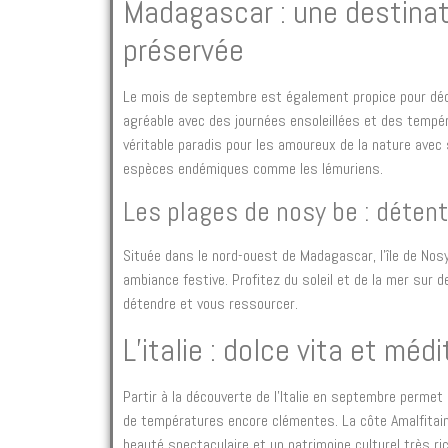
Madagascar : une destinat
préservée
Le mois de septembre est également propice pour déco
agréable avec des journées ensoleillées et des tempé
véritable paradis pour les amoureux de la nature avec 
espèces endémiques comme les lémuriens.
Les plages de nosy be : détent
Située dans le nord-ouest de Madagascar, l’île de No
ambiance festive. Profitez du soleil et de la mer sur 
détendre et vous ressourcer.
L’italie : dolce vita et méd
Partir à la découverte de l’Italie en septembre permet d
de températures encore clémentes. La côte Amalfitain
beauté spectaculaire et un patrimoine culturel très ri