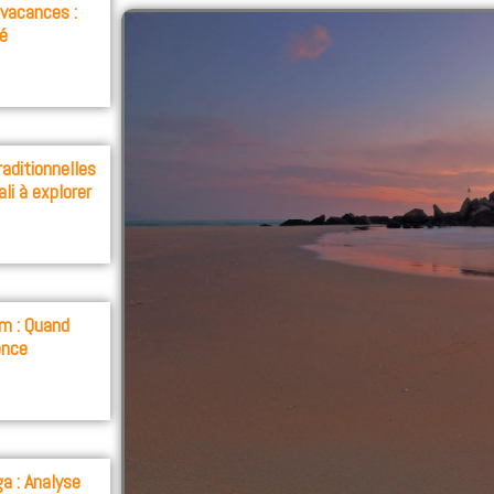
 vacances :
té
aditionnelles
ali à explorer
m : Quand
ence
a : Analyse