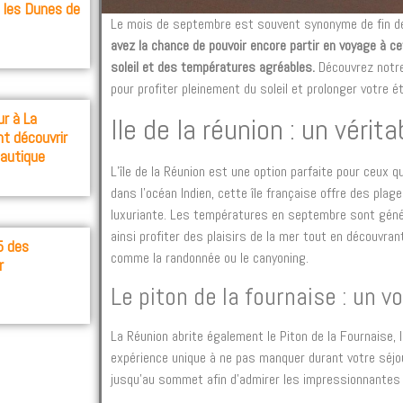
s les Dunes de
Le mois de septembre est souvent synonyme de fin des
avez la chance de pouvoir encore partir en voyage à ce
soleil et des températures agréables.
Découvrez notre
pour profiter pleinement du soleil et prolonger votre ét
r à La
Ile de la réunion : un vérit
nt découvrir
nautique
L’île de la Réunion est une option parfaite pour ceux q
dans l’océan Indien, cette île française offre des pla
luxuriante. Les températures en septembre sont gén
ainsi profiter des plaisirs de la mer tout en découvrant
5 des
comme la randonnée ou le canyoning.
r
Le piton de la fournaise : un v
La Réunion abrite également le Piton de la Fournaise, 
expérience unique à ne pas manquer durant votre séjou
jusqu’au sommet afin d’admirer les impressionnantes 