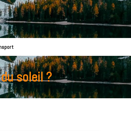
nsport
du soleil ?