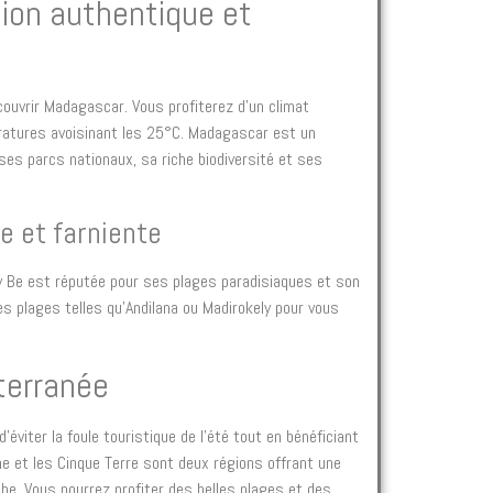
ion authentique et
uvrir Madagascar. Vous profiterez d’un climat
ratures avoisinant les 25°C. Madagascar est un
ses parcs nationaux, sa riche biodiversité et ses
e et farniente
sy Be est réputée pour ses plages paradisiaques et son
des plages telles qu’Andilana ou Madirokely pour vous
iterranée
’éviter la foule touristique de l’été tout en bénéficiant
e et les Cinque Terre sont deux régions offrant une
che. Vous pourrez profiter des belles plages et des